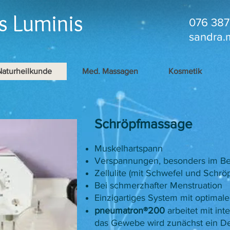
s Luminis
076 387
sandra.
Naturheilkunde
Med. Massagen
Kosmetik
Schröpfmassage
Muskelhartspann
Verspannungen, besonders im Be
Zellulite (mit Schwefel und Schrö
Bei schmerzhafter Menstruation
Einzigartiges System mit optimal
pneumatron®200
arbeitet mit in
das Gewebe wird zunächst ein De