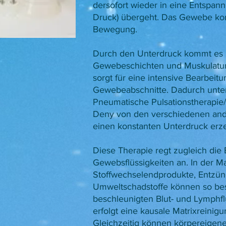
dersofort wieder in eine Entspan
Druck) übergeht. Das Gewebe ko
Bewegung.
Durch den Unterdruck kommt es
Gewebeschichten und Muskulatur
sorgt für eine intensive Bearbeit
Gewebeabschnitte. Dadurch unter
Pneumatische Pulsationstherapie
Deny von den verschiedenen ande
einen konstanten Unterdruck erz
Diese Therapie regt zugleich di
Gewebsflüssigkeiten an. In der M
Stoffwechselendprodukte, Entzü
Umweltschadstoffe können so bes
beschleunigten Blut- und Lymphf
erfolgt eine kausale Matrixreinig
Gleichzeitig können körpereigene