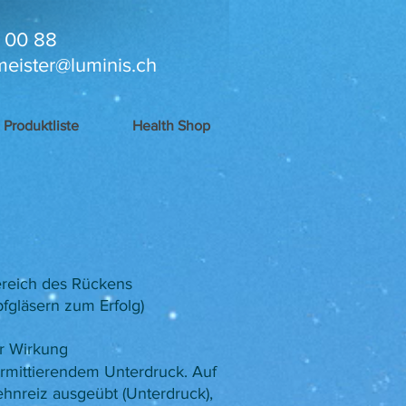
 00 88
meister@luminis.ch
Produktliste
Health Shop
reich des Rückens
pfgläsern zum Erfolg)
er Wirkung
termittierendem Unterdruck. Auf
hnreiz ausgeübt (Unterdruck),