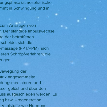
nungsphase (atmosphärischer
mmt in Schwingung und in
 zum Ansaugen von
. Der ständige Impulswechsel
ung der betroffenen
scheidet sich die
/-massage (PPT/PPM) nach
ren Schröpfverfahren, die
eugen.
e Bewegung der
atrix angesammelte
ndungsmediatoren und
ser gelöst und über den
luss ausgeschieden werden. Es
ung bzw. –regeneration.
 Vitalstoffe wie Hormone,