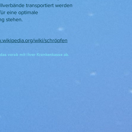
llverbände transportiert werden
ür eine optimale
ng stehen.
wikipedia.org/wiki/schröpfen
 das vorab mit ihrer Krankenkasse ab.