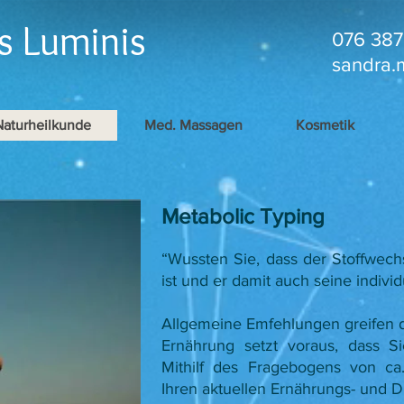
s Luminis
076 387
sandra.
Naturheilkunde
Med. Massagen
Kosmetik
Metabolic Typing
“Wussten Sie, dass der Stoffwech
ist und er damit auch seine indivi
Allgemeine Emfehlungen greifen de
Ernährung setzt voraus, dass S
Mithilf des Fragebogens von c
Ihren aktuellen Ernährungs- und D